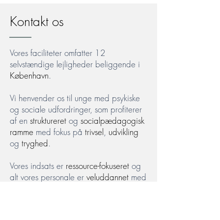
Kontakt os
Vores faciliteter omfatter 12
selvstændige lejligheder beliggende i
København
.
Vi henvender os til unge med psykiske
og sociale udfordringer, som profiterer
af en
struktureret
og
socialpædagogisk
ramme
med fokus på
trivsel
,
udvikling
og
tryghed
.
Vores indsats er
ressource-fokuseret
og
alt vores personale er
veluddannet
med
stor
faglig viden
inden for målgruppen.
Vi tilbyder et miljø, hvor man i eget
tempo kan øve sig i at tage ansvar,